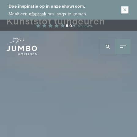
Terug naar productoverzicht
Doe inspiratie op in onze showroom.
Maak een
afspraak
om langs te komen.
Kunststof tuindeuren
5.0
20 reviews