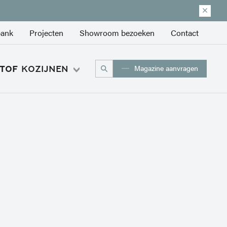
bank
Projecten
Showroom bezoeken
Contact
Magazine aanvragen
TOF
KOZIJNEN
Achternaam
Telefoonnummer
nnemer/bouwer?
s nog niet bekend
en voor particulieren