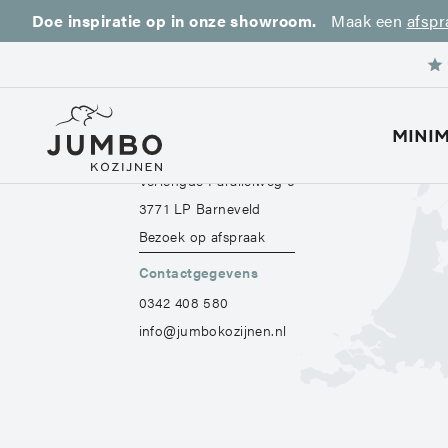
HOME
CONTACT
Doe inspiratie op in onze showroom.
Maak een
afspr
Contact
MINI
Jumbo kozijnen
Verlengde Parallelweg 6
3771 LP Barneveld
M
Bezoek op afspraak
Contactgegevens
Min
0342 408 580
info@jumbokozijnen.nl
Sch
Taa
Pro