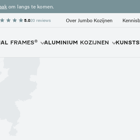
aak
om langs te komen.
Over Jumbo Kozijnen
Kennis
5.0
20 reviews
®
MAL
FRAMES
ALUMINIUM
KOZIJNEN
KUNSTS
Over Jumbo
Voornaam
Werken bij Jumbo
Showroom
®
FRAMES
INIMAL
E-mailadres
imalistische kozijnen
Wie is uw aa
uifpuien
tsdeuren
Aannemer i
jecten
Dit veld is alle